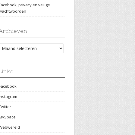
Facebook, privacy en veilige
wachtwoorden
Archieven
Archieven
Links
Facebook
Instagram
Twitter
MySpace
Webwereld