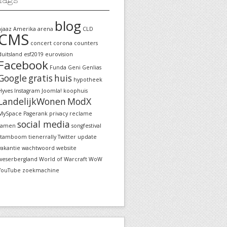
blog
ajaaz
Amerika
arena
CLD
CMS
concert
corona
counters
duitsland
esf2019
eurovision
Facebook
Funda
Geni
Genlias
Google
gratis
huis
hypotheek
Hyves
Instagram
Joomla!
koophuis
LandelijkWonen
ModX
MySpace
Pagerank
privacy
reclame
social media
samen
songfestival
stamboom
tienerrally
Twitter
update
vakantie
wachtwoord
website
weserbergland
World of Warcraft
WoW
YouTube
zoekmachine