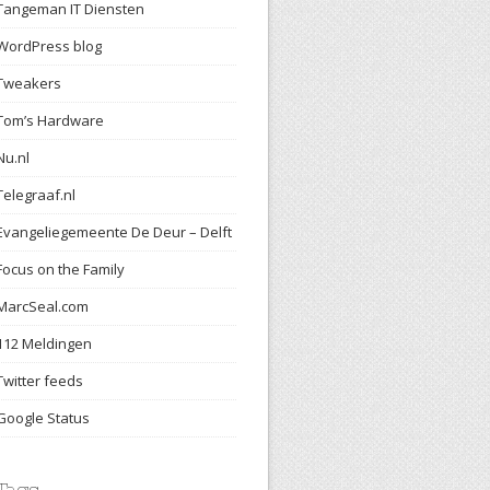
Tangeman IT Diensten
WordPress blog
Tweakers
Tom’s Hardware
Nu.nl
Telegraaf.nl
Evangeliegemeente De Deur – Delft
Focus on the Family
MarcSeal.com
112 Meldingen
Twitter feeds
Google Status
Tags