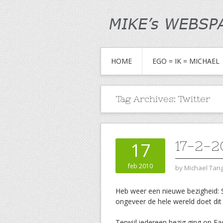
HOME
EGO = IK = MICHAEL
Tag Archives:
Twitter
17-2-2
17
feb 2010
by
Michael Ta
Heb weer een nieuwe bezigheid: So
ongeveer de hele wereld doet dit 
Terwijl iedereen bezig ging op F