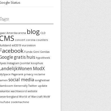
Google Status
Tags
blog
ajaaz
Amerika
arena
CLD
CMS
concert
corona
counters
duitsland
esf2019
eurovision
Facebook
Funda
Geni
Genlias
Google
gratis
huis
hypotheek
Hyves
Instagram
Joomla!
koophuis
LandelijkWonen
ModX
MySpace
Pagerank
privacy
reclame
social media
samen
songfestival
stamboom
tienerrally
Twitter
update
vakantie
wachtwoord
website
weserbergland
World of Warcraft
WoW
YouTube
zoekmachine