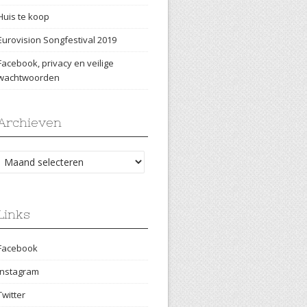
Huis te koop
Eurovision Songfestival 2019
Facebook, privacy en veilige
wachtwoorden
Archieven
Archieven
Links
Facebook
Instagram
Twitter