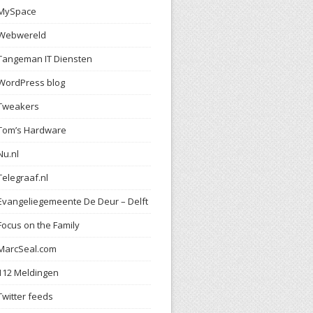
MySpace
Webwereld
Tangeman IT Diensten
WordPress blog
Tweakers
Tom’s Hardware
Nu.nl
Telegraaf.nl
Evangeliegemeente De Deur – Delft
Focus on the Family
MarcSeal.com
112 Meldingen
Twitter feeds