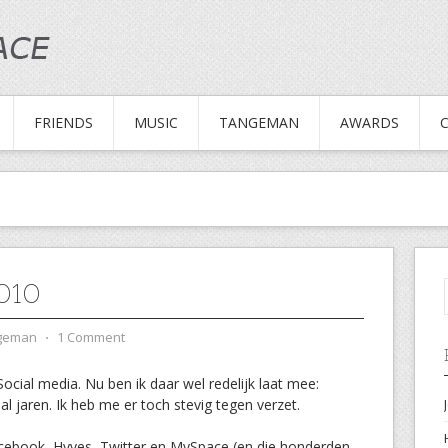
FRIENDS
MUSIC
TANGEMAN
AWARDS
010
ngeman
⋅
1 Comment
cial media. Nu ben ik daar wel redelijk laat mee:
al jaren. Ik heb me er toch stevig tegen verzet.
acebook, Hyves, Twitter en MySpace (en die honderden