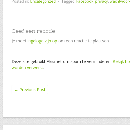
Posted in:
Uncategorized
⋅
Tagged:
Facebook
,
privacy
,
wachtwoor
Geef een reactie
Je moet
ingelogd zijn op
om een reactie te plaatsen.
Deze site gebruikt Akismet om spam te verminderen.
Bekijk ho
worden verwerkt
.
←
Previous Post