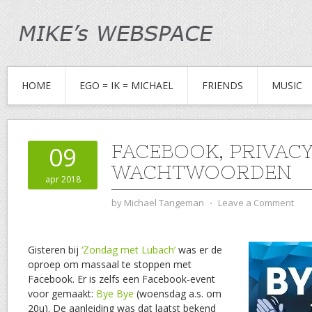
HOME
EGO = IK = MICHAEL
FRIENDS
MUSIC
FACEBOOK, PRIVACY
09
WACHTWOORDEN
apr 2018
by
Michael Tangeman
⋅
Leave a Comment
Gisteren bij
‘Zondag met Lubach’
was er de
oproep om massaal te stoppen met
Facebook. Er is zelfs een Facebook-event
voor gemaakt:
Bye Bye
(woensdag a.s. om
20u). De aanleiding was dat laatst bekend