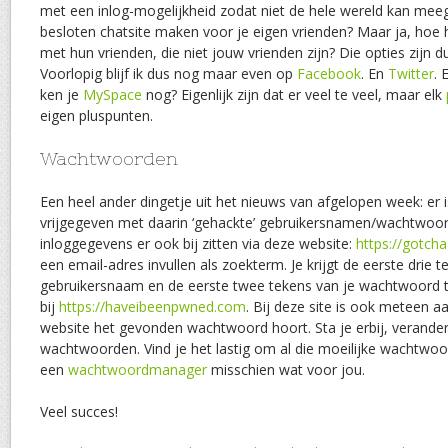
met een inlog-mogelijkheid zodat niet de hele wereld kan mee
besloten chatsite maken voor je eigen vrienden? Maar ja, hoe
met hun vrienden, die niet jouw vrienden zijn? Die opties zijn d
Voorlopig blijf ik dus nog maar even op
Facebook
. En
Twitter
. 
ken je
MySpace
nog? Eigenlijk zijn dat er veel te veel, maar elk
eigen pluspunten.
Wachtwoorden
Een heel ander dingetje uit het nieuws van afgelopen week: er 
vrijgegeven met daarin ‘gehackte’ gebruikersnamen/wachtwoo
inloggegevens er ook bij zitten via deze website:
https://gotch
een email-adres invullen als zoekterm. Je krijgt de eerste drie 
gebruikersnaam en de eerste twee tekens van je wachtwoord te 
bij
https://haveibeenpwned.com
. Bij deze site is ook meteen 
website het gevonden wachtwoord hoort. Sta je erbij, verander
wachtwoorden. Vind je het lastig om al die moeilijke wachtwo
een
wachtwoordmanager
misschien wat voor jou.
Veel succes!