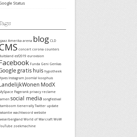
Google Status
Tags
blog
ajaaz
Amerika
arena
CLD
CMS
concert
corona
counters
duitsland
esf2019
eurovision
Facebook
Funda
Geni
Genlias
Google
gratis
huis
hypotheek
Hyves
Instagram
Joomla!
koophuis
LandelijkWonen
ModX
MySpace
Pagerank
privacy
reclame
social media
samen
songfestival
stamboom
tienerrally
Twitter
update
vakantie
wachtwoord
website
weserbergland
World of Warcraft
WoW
YouTube
zoekmachine