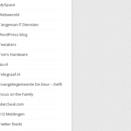
MySpace
Webwereld
Tangeman IT Diensten
WordPress blog
Tweakers
Tom’s Hardware
Nu.nl
Telegraaf.nl
Evangeliegemeente De Deur – Delft
Focus on the Family
MarcSeal.com
112 Meldingen
Twitter feeds