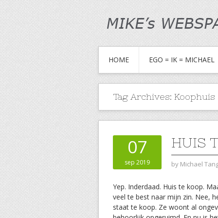
HOME
EGO = IK = MICHAEL
Tag Archives:
Koophuis
HUIS 
07
sep 2019
by
Michael Ta
Yep. Inderdaad. Huis te koop. Maa
veel te best naar mijn zin. Nee, 
staat te koop. Ze woont al ongeve
behoorlijk opgeruimd. En nu is he