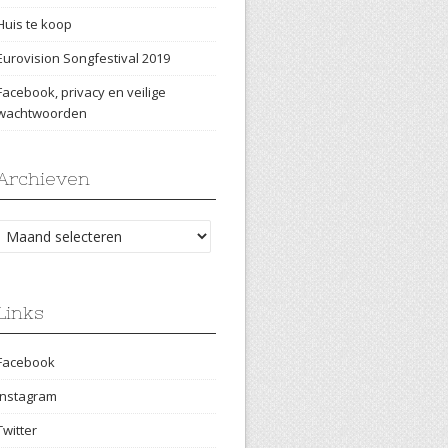
Huis te koop
Eurovision Songfestival 2019
Facebook, privacy en veilige
wachtwoorden
Archieven
Archieven
Links
Facebook
Instagram
Twitter