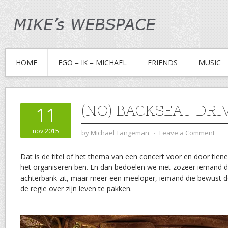
HOME
EGO = IK = MICHAEL
FRIENDS
MUSIC
(NO) BACKSEAT DRI
11
nov 2015
by
Michael Tangeman
⋅
Leave a Comment
Dat is de titel of het thema van een concert voor en door tiene
het organiseren ben. En dan bedoelen we niet zozeer iemand die
achterbank zit, maar meer een meeloper, iemand die bewust
de regie over zijn leven te pakken.