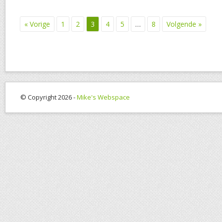
« Vorige
1
2
3
4
5
…
8
Volgende »
© Copyright 2026 -
Mike's Webspace